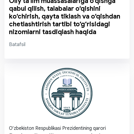
Oliy ta’lim muassasalariga o‘qishga
qabul qilish, talabalar o‘qishini
ko‘chirish, qayta tiklash va o‘qishdan
chetlashtirish tartibi to‘g‘risidagi
nizomlarni tasdiqlash haqida
Batafsil
O‘zbekiston Respublikasi Prezidentining qarori