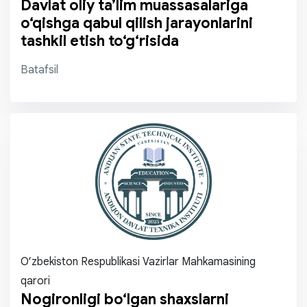
Davlat oliy ta’lim muassasalariga
o‘qishga qabul qilish jarayonlarini
tashkil etish to‘g‘risida
Batafsil
O‘zbekiston Respublikasi Vazirlar Mahkamasining
qarori
Nogironligi bo‘lgan shaxslarni