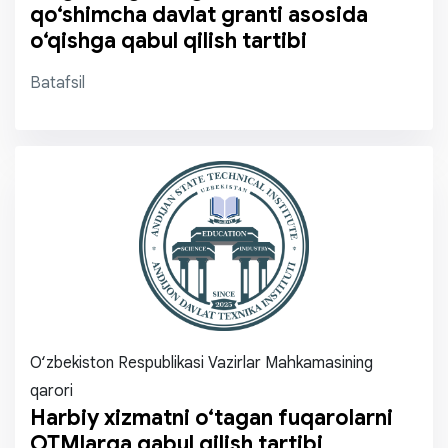
qo‘shimcha davlat granti asosida
o‘qishga qabul qilish tartibi
Batafsil
O‘zbekiston Respublikasi Vazirlar Mahkamasining
qarori
Harbiy xizmatni o‘tagan fuqarolarni
OTMlarga qabul qilish tartibi