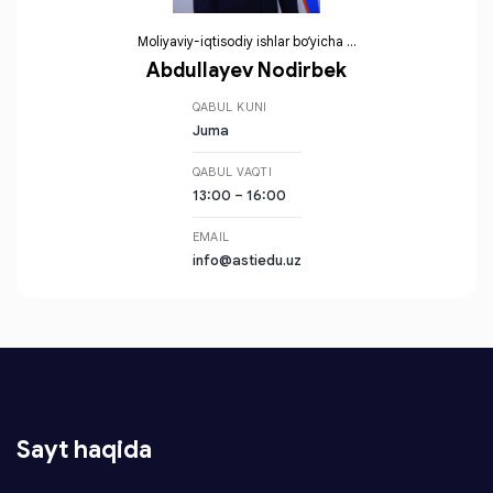
Moliyaviy-iqtisodiy ishlar bo‘yicha ...
Abdullayev Nodirbek
QABUL KUNI
Juma
QABUL VAQTI
13:00 – 16:00
EMAIL
info@astiedu.uz
Sayt haqida