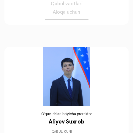
Qabul vaqtlari
Aloqa uchun
O‘quv ishlari bo‘yicha prorektor
Aliyev Suxrob
QABUL KUNI