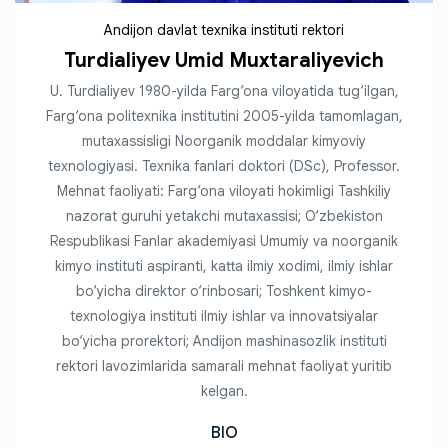
Andijon davlat texnika instituti rektori
Turdialiyev Umid Muxtaraliyevich
U. Turdialiyev 1980-yilda Farg‘ona viloyatida tug‘ilgan,
Farg‘ona politexnika institutini 2005-yilda tamomlagan,
mutaxassisligi Noorganik moddalar kimyoviy
texnologiyasi. Texnika fanlari doktori (DSc), Professor.
Mehnat faoliyati: Farg‘ona viloyati hokimligi Tashkiliy
nazorat guruhi yetakchi mutaxassisi; O‘zbekiston
Respublikasi Fanlar akademiyasi Umumiy va noorganik
kimyo instituti aspiranti, katta ilmiy xodimi, ilmiy ishlar
bo‘yicha direktor o‘rinbosari; Toshkent kimyo-
texnologiya instituti ilmiy ishlar va innovatsiyalar
bo‘yicha prorektori; Andijon mashinasozlik instituti
rektori lavozimlarida samarali mehnat faoliyat yuritib
kelgan.
BIO