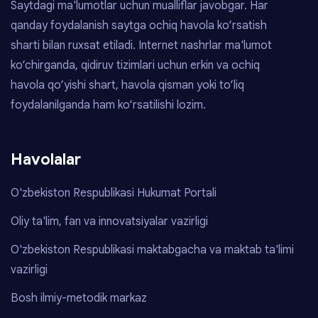
Saytdagi ma'lumotlar uchun mualliflar javobgar. Har
qanday foydalanish saytga ochiq havola ko‘rsatish
sharti bilan ruxsat etiladi. Internet nashrlar ma'lumot
ko‘chirganda, qidiruv tizimlari uchun erkin va ochiq
havola qo‘yishi shart, havola qisman yoki to‘liq
foydalanilganda ham ko‘rsatilishi lozim.
Havolalar
O'zbekiston Respublikasi Hukumat Portali
Oliy ta'lim, fan va innovatsiyalar vazirligi
O'zbekiston Respublikasi maktabgacha va maktab ta'limi
vazirligi
Bosh ilmiy-metodik markaz