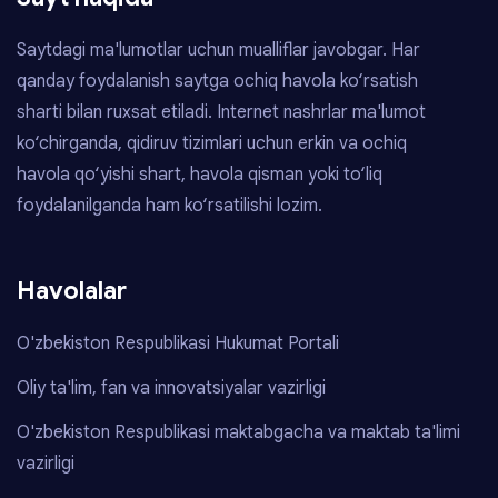
Saytdagi ma'lumotlar uchun mualliflar javobgar. Har
qanday foydalanish saytga ochiq havola ko‘rsatish
sharti bilan ruxsat etiladi. Internet nashrlar ma'lumot
ko‘chirganda, qidiruv tizimlari uchun erkin va ochiq
havola qo‘yishi shart, havola qisman yoki to‘liq
foydalanilganda ham ko‘rsatilishi lozim.
Havolalar
O'zbekiston Respublikasi Hukumat Portali
Oliy ta'lim, fan va innovatsiyalar vazirligi
O'zbekiston Respublikasi maktabgacha va maktab ta'limi
vazirligi