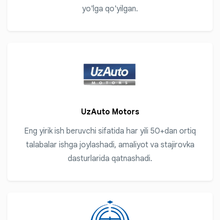
yo'lga qo'yilgan.
UzAuto Motors
Eng yirik ish beruvchi sifatida har yili 50+dan ortiq
talabalar ishga joylashadi, amaliyot va stajirovka
dasturlarida qatnashadi.