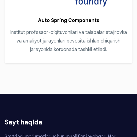
Auto Spring Components
Institut professor-o‘qituvchilari va talabalar stajirovka
va amaliyot jarayonlari bevosita ishlab chiqarish
jarayonida korxonada tashkil etiladi.
Sayt haqida
Saytdagi ma'lumotlar uchun mualliflar javobgar. Har