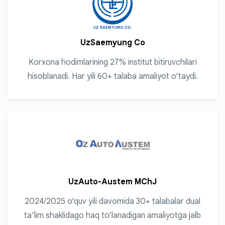
UzSaemyung Co
Korxona hodimlarining 27% institut bitiruvchilari
hisoblanadi. Har yili 60+ talaba amaliyot o‘taydi.
UzAuto-Austem MChJ
2024/2025 o‘quv yili davomida 30+ talabalar dual
ta’lim shaklidago haq to‘lanadigan amaliyotga jalb