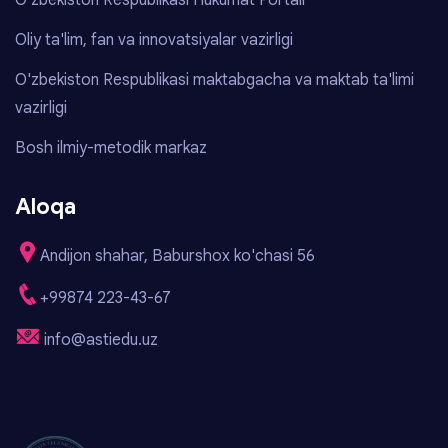
O'zbekiston Respublikasi Hukumat Portali
Oliy ta'lim, fan va innovatsiyalar vazirligi
O'zbekiston Respublikasi maktabgacha va maktab ta'limi
vazirligi
Bosh ilmiy-metodik markaz
Aloqa
Andijon shahar, Baburshox ko'chasi 56
+99874 223-43-67
info@astiedu.uz