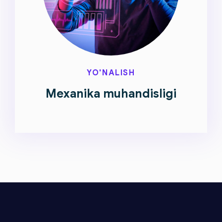
YO'NALISH
Mexanika muhandisligi