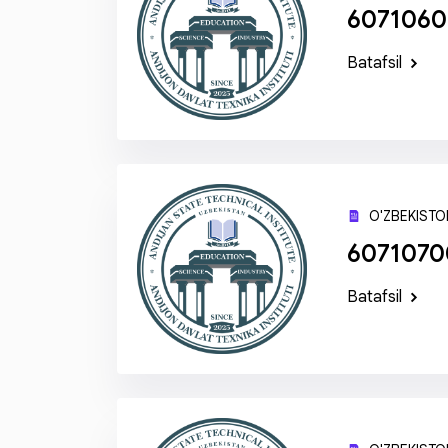
6071060
Batafsil
O'ZBEKISTON
60710700
Batafsil