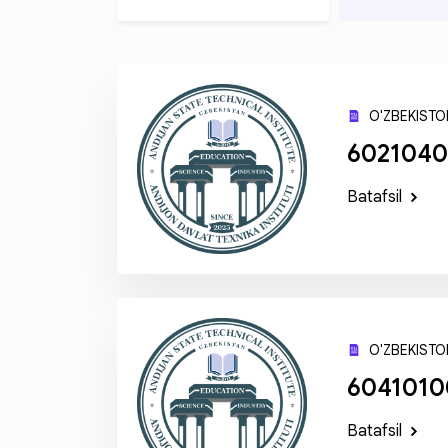
O'ZBEKISTON
6021040
Batafsil
O'ZBEKISTON
60410100
Batafsil