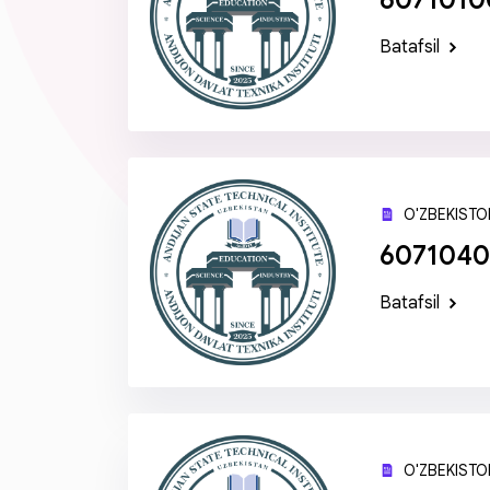
6071010
Batafsil
O'ZBEKISTON
60710400
Batafsil
O'ZBEKISTON