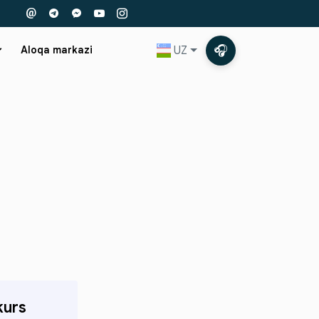
🎧
UZ
Aloqa markazi
kurs