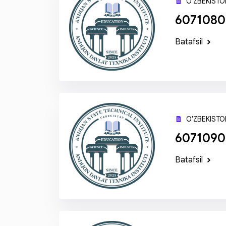
O'ZBEKISTON
60710800
Batafsil
O'ZBEKISTON
60710900
Batafsil