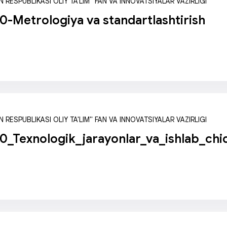
 RESPUBLIKASI OLIY TA'LIM" FAN VA INNOVATSIYALAR VAZIRLIGI
-Metrologiya va standartlashtirish
 RESPUBLIKASI OLIY TA'LIM" FAN VA INNOVATSIYALAR VAZIRLIGI
_Texnologik_jarayonlar_va_ishlab_chiq