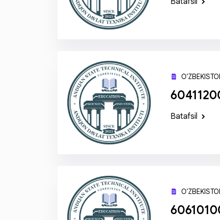
Batafsil
O'ZBEKISTON
6041120
Batafsil
O'ZBEKISTON
60610100