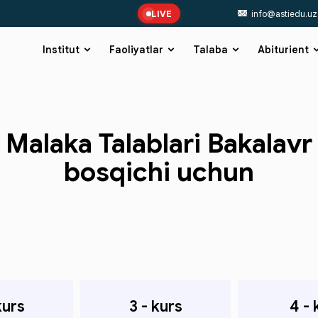
LIVE
info@astiedu.uz
Institut
Faoliyatlar
Talaba
Abiturient
Malaka Talablari Bakalavr
bosqichi uchun
kurs
3 - kurs
4 - 