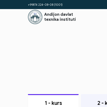
+99874 224-08-08 (1001)
Andijon davlat
texnika instituti
1 - kurs
2 - 