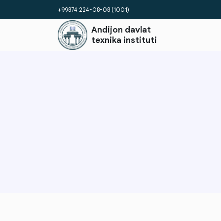
+99874 224-08-08 (1001)
Andijon davlat
texnika instituti