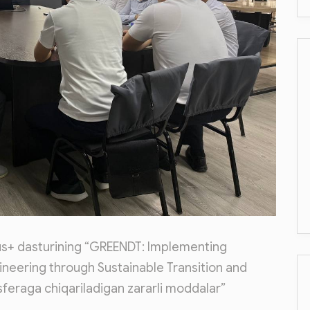
mus+ dasturining “GREENDT: Implementing
ineering through Sustainable Transition and
sferaga chiqariladigan zararli moddalar”