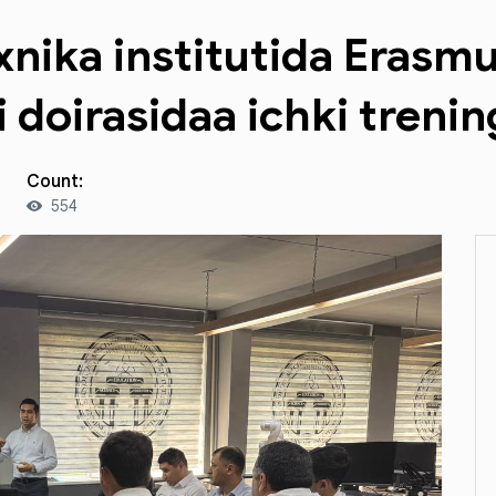
xnika institutida Erasm
doirasidaa ichki trening 
Count:
554