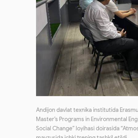
Andijon davlat texnika institutida Eras
Master’s Programs in Environmental Eng
Social Change” loyihasi doirasida “Atmo
mavzusida ichki trening tashkil etildi.