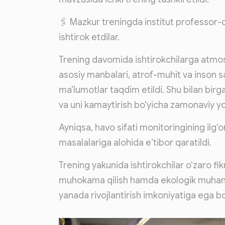
🖇 Mazkur treningda institut professor-o
ishtirok etdilar.
Trening davomida ishtirokchilarga atmos
asosiy manbalari, atrof-muhit va inson sa
ma’lumotlar taqdim etildi. Shu bilan birga
va uni kamaytirish bo‘yicha zamonaviy yo
Ayniqsa, havo sifati monitoringining ilg
masalalariga alohida e’tibor qaratildi.
Trening yakunida ishtirokchilar o‘zaro f
muhokama qilish hamda ekologik muhandisl
yanada rivojlantirish imkoniyatiga ega bo‘