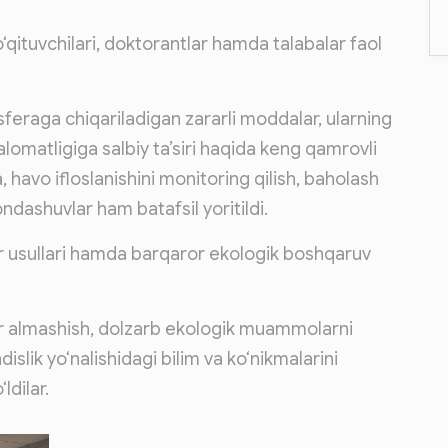
‘qituvchilari, doktorantlar hamda talabalar faol
feraga chiqariladigan zararli moddalar, ularning
lomatligiga salbiy ta’siri haqida keng qamrovli
, havo ifloslanishini monitoring qilish, baholash
ndashuvlar ham batafsil yoritildi.
‘or usullari hamda barqaror ekologik boshqaruv
ikr almashish, dolzarb ekologik muammolarni
ik yo‘nalishidagi bilim va ko‘nikmalarini
ldilar.