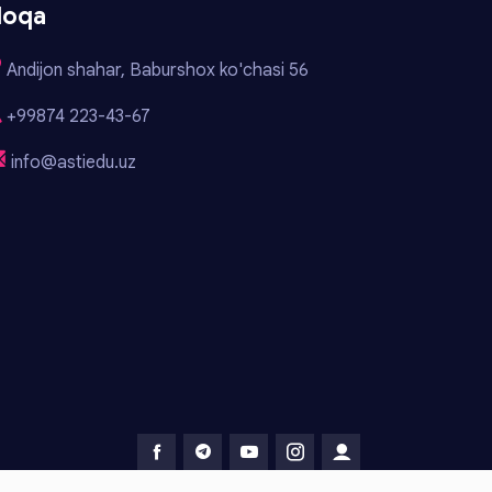
loqa
Andijon shahar, Baburshox ko'chasi 56
+99874 223-43-67
info@astiedu.uz