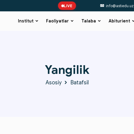
LIVE
info@astiedu.uz
Institut
Faoliyatlar
Talaba
Abiturient
Yangilik
Asosiy
Batafsil