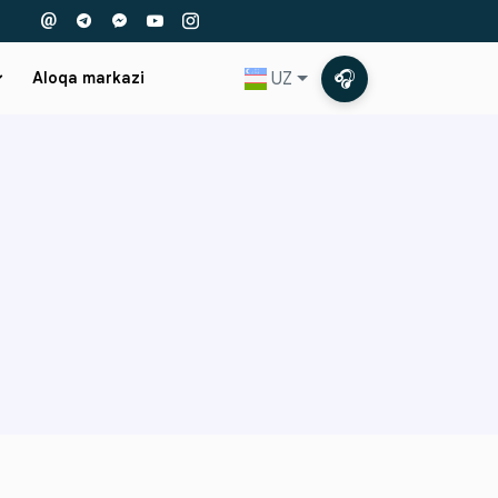
🎧
UZ
Aloqa markazi